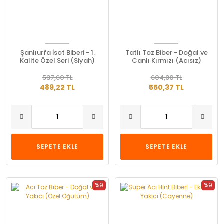
Şanlıurfa İsot Biberi - 1.
Tatlı Toz Biber - Doğal ve
Kalite Özel Seri (Siyah)
Canlı Kırmızı (Acısız)
537,60 TL
604,80 TL
489,22 TL
550,37 TL
SEPETE EKLE
SEPETE EKLE
%9
%9