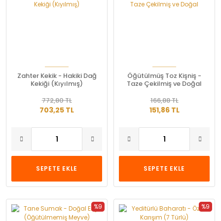
Zahter Kekik - Hakiki Dağ
Öğütülmüş Toz Kişniş -
Kekiği (Kıyılmış)
Taze Çekilmiş ve Doğal
772,80 TL
166,88 TL
703,25 TL
151,86 TL
SEPETE EKLE
SEPETE EKLE
%9
%9