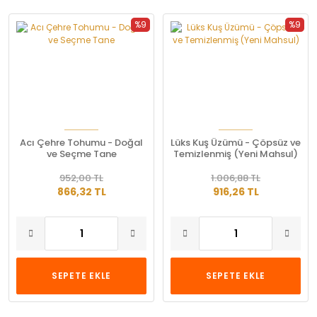
%9
%9
Acı Çehre Tohumu - Doğal
Lüks Kuş Üzümü - Çöpsüz ve
ve Seçme Tane
Temizlenmiş (Yeni Mahsul)
952,00 TL
1.006,88 TL
866,32 TL
916,26 TL
SEPETE EKLE
SEPETE EKLE