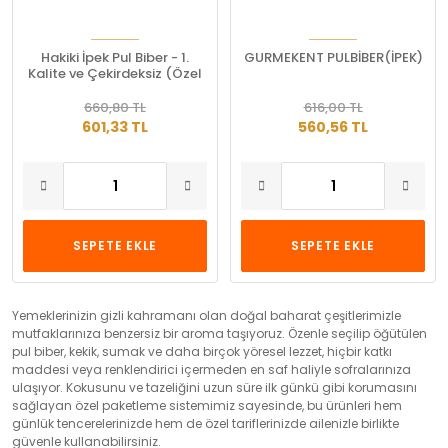
Hakiki İpek Pul Biber - 1.
GURMEKENT PULBİBER(İPEK)
Kalite ve Çekirdeksiz (Özel
Seri)
660,80 TL
616,00 TL
601,33 TL
560,56 TL
SEPETE EKLE
SEPETE EKLE
Yemeklerinizin gizli kahramanı olan doğal baharat çeşitlerimizle
mutfaklarınıza benzersiz bir aroma taşıyoruz. Özenle seçilip öğütülen
pul biber, kekik, sumak ve daha birçok yöresel lezzet, hiçbir katkı
maddesi veya renklendirici içermeden en saf haliyle sofralarınıza
ulaşıyor. Kokusunu ve tazeliğini uzun süre ilk günkü gibi korumasını
sağlayan özel paketleme sistemimiz sayesinde, bu ürünleri hem
günlük tencerelerinizde hem de özel tariflerinizde ailenizle birlikte
güvenle kullanabilirsiniz.