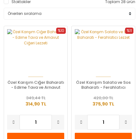
Stoktakiler
Toplam 28 ürün
%10
%11
Özel Karışım Ciğer Baharatı
Özel Karışım Salata ve Sos
- Edirne Tava ve Arnavut
Baharatı - Ferahlatıcı
Ciğeri Lezzeti
Lezzet
349,44 TL
420,00 TL
314,90 TL
375,90 TL