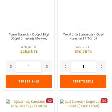
Tane Sumak - Doğal Ekşi
Yeditürlü Baharatı - Özel
(Öğütülmemiş Meyve)
Karışım (7 Türlü)
470,40 TL
627,20 TL
428,06 TL
570,75 TL
SEPETE EKLE
SEPETE EKLE
%9
%9