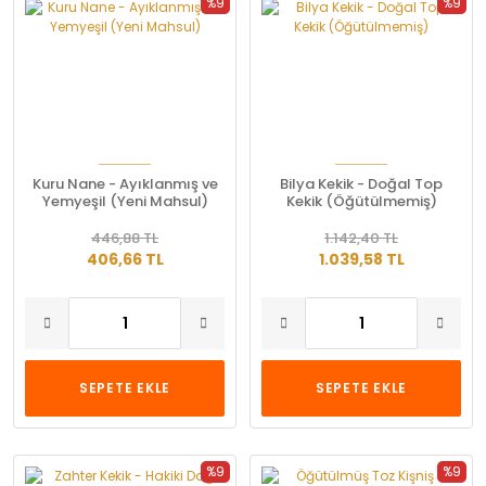
%9
%9
Kuru Nane - Ayıklanmış ve
Bilya Kekik - Doğal Top
Yemyeşil (Yeni Mahsul)
Kekik (Öğütülmemiş)
446,88 TL
1.142,40 TL
406,66 TL
1.039,58 TL
SEPETE EKLE
SEPETE EKLE
%9
%9