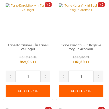
%9
%9
Tane Karabiber - İri Taneli
Tane Karanfil - İri Başlı ve
ve Doğal
Yoğun Aromalı
1.047,20 TL
1.276,80 TL
952,95 TL
1.161,89 TL
SEPETE EKLE
SEPETE EKLE