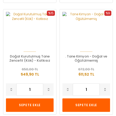
%15
%9
Doğal Kurutulmuş Tane
. Tane Kimyon - Doğal ve
Zencefil (Kök) - Katkısız
Öğütülmemiş
650,00 TL
672,00 TL
549,90 TL
611,52 TL
SEPETE EKLE
SEPETE EKLE