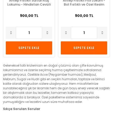
Antep Fıstıklı Sultan Kuş
Antep Fıstıklı Fitil Lokum -
Lokumu - Hindistan Cevizli
Bol Fıstıklı ve Özel Kesim
(Mini Kesim)
(Uzun)
900,00 TL
900,00 TL
SEPETE EKLE
SEPETE EKLE
Geleneksel tatlı krizlerinizin en doğal çözümü olan çifte kavrulmuş
lokumlarımız ve özenle seçilmiş hurma çeşitlerimizle sofralarınızı
şenlendiriyoruz. Özellikle Acve (Peygamber hurması), Medjoul,
Mebrum, Sugai ve Hudri gibi en seçkin hurmaları, taptaze ve birinci
kalite olarak doğrudan sizlere ulaştırıyoruz. Hem misafirlerinize
sunabileceğiniz şık bir ikramlık hem de gün boyu enerji verecek sağlıklı
bir atıştırmalık olan bu lezzetler, tamamen katkısız yapısıyla
damaklarda iz bırakıyor. Özel paketleme sistemimiz sayesinde
yumuşaklığını ve lezzetini uzun süre muhafaza eder.
Sıkça Sorulan Sorular