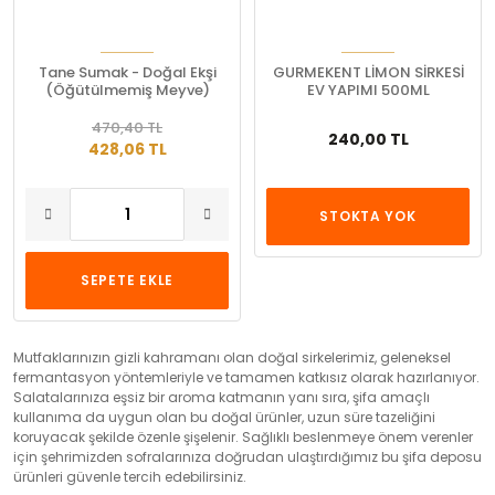
Tane Sumak - Doğal Ekşi
GURMEKENT LİMON SİRKESİ
(Öğütülmemiş Meyve)
EV YAPIMI 500ML
470,40 TL
240,00 TL
428,06 TL
STOKTA YOK
SEPETE EKLE
Mutfaklarınızın gizli kahramanı olan doğal sirkelerimiz, geleneksel
fermantasyon yöntemleriyle ve tamamen katkısız olarak hazırlanıyor.
Salatalarınıza eşsiz bir aroma katmanın yanı sıra, şifa amaçlı
kullanıma da uygun olan bu doğal ürünler, uzun süre tazeliğini
koruyacak şekilde özenle şişelenir. Sağlıklı beslenmeye önem verenler
için şehrimizden sofralarınıza doğrudan ulaştırdığımız bu şifa deposu
ürünleri güvenle tercih edebilirsiniz.