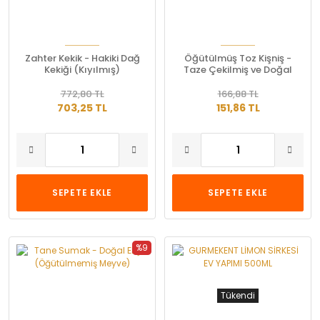
Zahter Kekik - Hakiki Dağ
Öğütülmüş Toz Kişniş -
Kekiği (Kıyılmış)
Taze Çekilmiş ve Doğal
772,80 TL
166,88 TL
703,25 TL
151,86 TL
SEPETE EKLE
SEPETE EKLE
%9
Tükendi