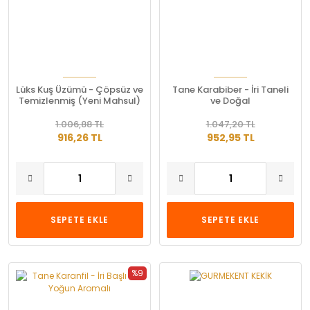
Lüks Kuş Üzümü - Çöpsüz ve
Tane Karabiber - İri Taneli
Temizlenmiş (Yeni Mahsul)
ve Doğal
1.006,88 TL
1.047,20 TL
916,26 TL
952,95 TL
SEPETE EKLE
SEPETE EKLE
%9