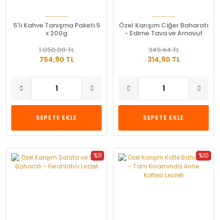
5'li Kahve Tanışma Paketi 5
Özel Karışım Ciğer Baharatı
x 200g
- Edirne Tava ve Arnavut
Ciğeri Lezzeti
1.050,00 TL
349,44 TL
754,90 TL
314,90 TL
SEPETE EKLE
SEPETE EKLE
%11
%10