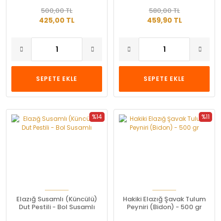
Mahsul
500,00 TL
580,00 TL
425,00 TL
459,90 TL
SEPETE EKLE
SEPETE EKLE
%14
%11
Elazığ Susamlı (Küncülü)
Hakiki Elazığ Şavak Tulum
Dut Pestili - Bol Susamlı
Peyniri (Bidon) - 500 gr