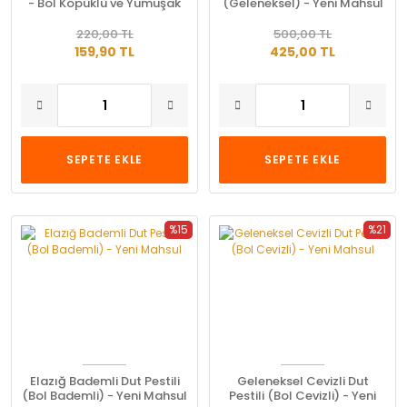
- Bol Köpüklü ve Yumuşak
(Geleneksel) - Yeni Mahsul
İçim (200 Gr)
220,00 TL
500,00 TL
159,90 TL
425,00 TL
SEPETE EKLE
SEPETE EKLE
%15
%21
Elazığ Bademli Dut Pestili
Geleneksel Cevizli Dut
(Bol Bademli) - Yeni Mahsul
Pestili (Bol Cevizli) - Yeni