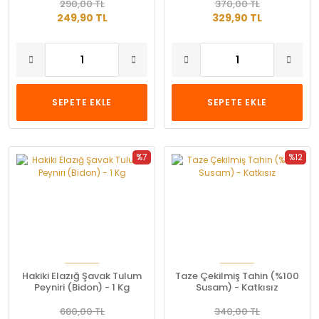
290,00 TL
370,00 TL
249,90 TL
329,90 TL
SEPETE EKLE
SEPETE EKLE
%7
%12
Hakiki Elazığ Şavak Tulum
Taze Çekilmiş Tahin (%100
Peyniri (Bidon) - 1 Kg
Susam) - Katkısız
680,00 TL
340,00 TL