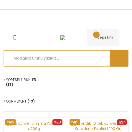
Sepetim
YÖRESEL ÜRÜNLER
(13)
GURMEKENT
(13)
Yeni
%28
Yeni
%27