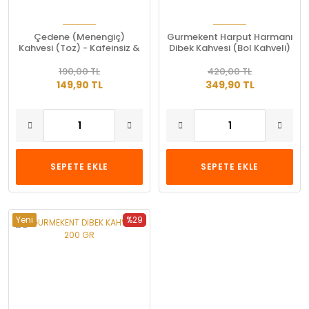
Çedene (Menengiç)
Gurmekent Harput Harmanı
Kahvesi (Toz) - Kafeinsiz &
Dibek Kahvesi (Bol Kahveli)
Doğal
- 500 gr
190,00 TL
420,00 TL
149,90 TL
349,90 TL
SEPETE EKLE
SEPETE EKLE
Yeni
%29