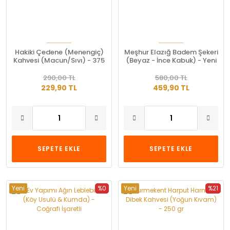
Hakiki Çedene (Menengiç)
Meşhur Elazığ Badem Şekeri
Kahvesi (Macun/Sıvı) - 375
(Beyaz - İnce Kabuk) - Yeni
gr
Mahsul
290,00 TL
580,00 TL
229,90 TL
459,90 TL
SEPETE EKLE
SEPETE EKLE
Yeni
%0
Yeni
%21