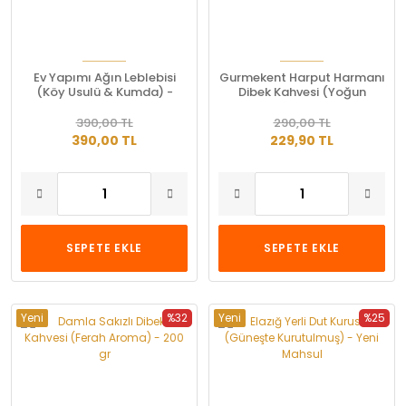
Ev Yapımı Ağın Leblebisi
Gurmekent Harput Harmanı
(Köy Usulü & Kumda) -
Dibek Kahvesi (Yoğun
Coğrafi İşaretli
Kıvam) - 250 gr
390,00 TL
290,00 TL
390,00 TL
229,90 TL
SEPETE EKLE
SEPETE EKLE
Yeni
%32
Yeni
%25