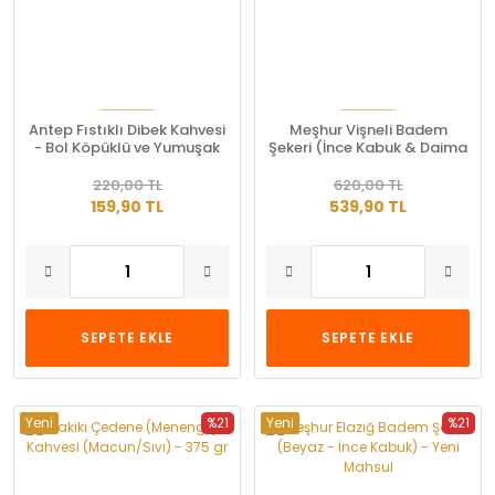
Antep Fıstıklı Dibek Kahvesi
Meşhur Vişneli Badem
- Bol Köpüklü ve Yumuşak
Şekeri (İnce Kabuk & Daima
İçim (200 Gr)
Taze)
220,00 TL
620,00 TL
159,90 TL
539,90 TL
SEPETE EKLE
SEPETE EKLE
Yeni
%21
Yeni
%21