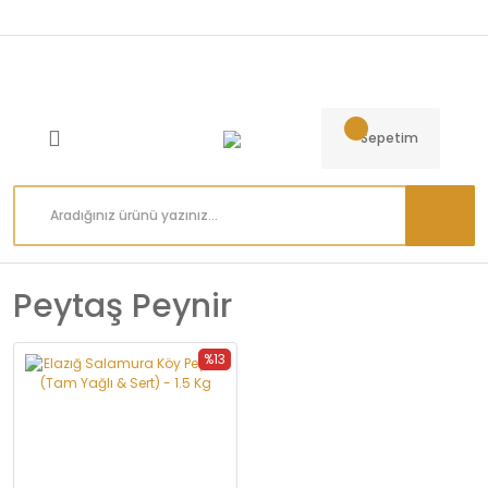
Sepetim
Peytaş Peynir
%13