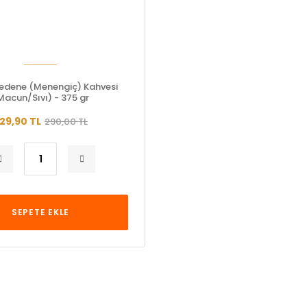
Çedene (Menengiç) Kahvesi
Macun/Sıvı) - 375 gr
29,90 TL
290,00 TL
SEPETE EKLE