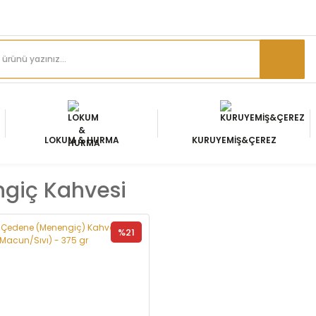
LOKUM & HURMA
KURUYEMİŞ&ÇEREZ
giç Kahvesi
%21