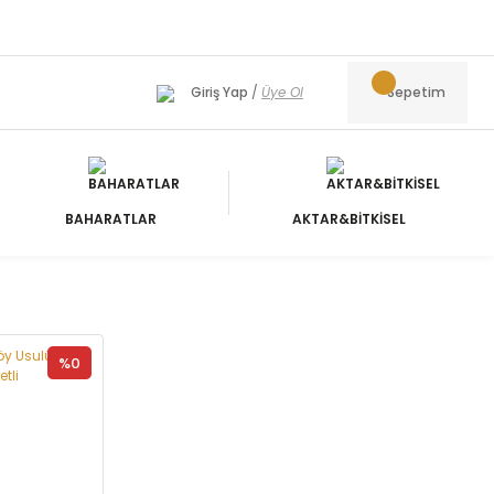
Giriş Yap
/
Üye Ol
Sepetim
BAHARATLAR
AKTAR&BİTKİSEL
%0