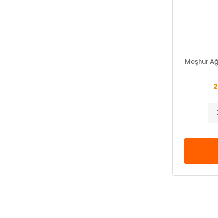
Meşhur Ağı
2