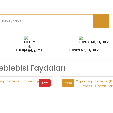
LOKUM & HURMA
KURUYEMİŞ&ÇEREZ
eblebisi Faydaları
%22
Yeni