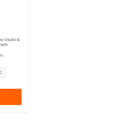
öy Usulü &
etli
TL