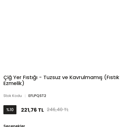
Çiğ Yer Fıstığı - Tuzsuz ve Kavrulmamış (Fıstık
Ezmelik)
Stok Kodu
EFLPQST2
221,76 TL
246,40 TL
%10
Seçenekler