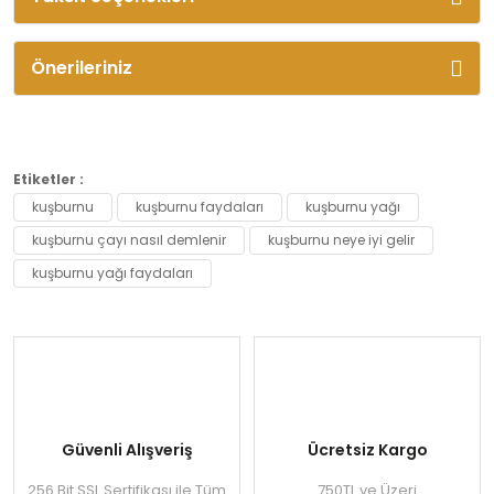
Önerileriniz
Etiketler :
kuşburnu
kuşburnu faydaları
kuşburnu yağı
kuşburnu çayı nasıl demlenir
kuşburnu neye iyi gelir
kuşburnu yağı faydaları
Güvenli Alışveriş
Ücretsiz Kargo
256 Bit SSL Sertifikası ile Tüm
750TL ve Üzeri