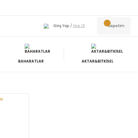
Giriş Yap
/
Üye Ol
Sepetim
BAHARATLAR
AKTAR&BİTKİSEL