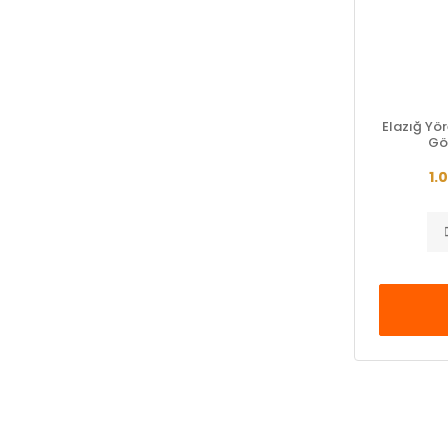
Elazığ Yör
Gö
1.