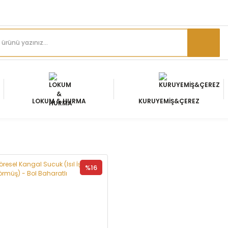
LOKUM & HURMA
KURUYEMİŞ&ÇEREZ
%16