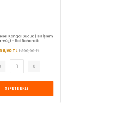
esel Kangal Sucuk (Isıl İşlem
rmüş) - Bol Baharatlı
089,90 TL
1.300,00 TL
SEPETE EKLE