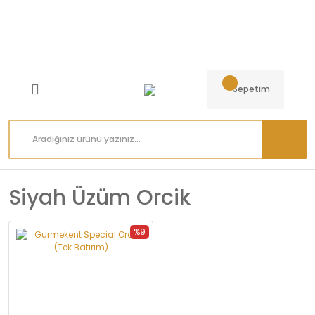
Sepetim
Siyah Üzüm Orcik
%9