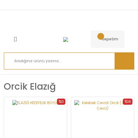
Sepetim
Orcik Elazığ
%0
%14