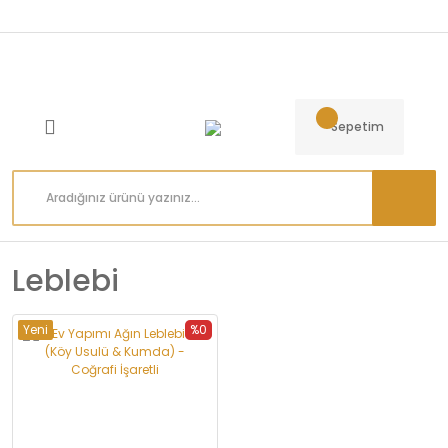
Sepetim
Leblebi
Yeni
%0