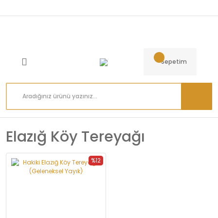
Sepetim
Elazığ Köy Tereyağı
%12